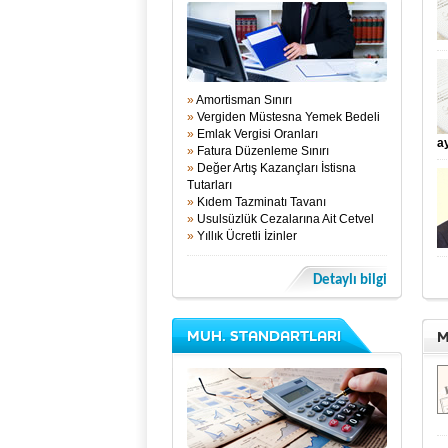
»
Amortisman Sınırı
»
Vergiden Müstesna Yemek Bedeli
»
Emlak Vergisi Oranları
ay
»
Fatura Düzenleme Sınırı
»
Değer Artış Kazançları İstisna
Tutarları
»
Kıdem Tazminatı Tavanı
»
Usulsüzlük Cezalarına Ait Cetvel
»
Yıllık Ücretli İzinler
Detaylı bilgi
MUH. STANDARTLARI
M