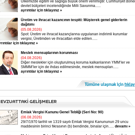
Ülkemizde eğitim ve sağlığa büyük önem verilmiştir. Cumhuriyet döne
devlet bütçeleri incelendiğinde Milli Savunma......
ayrıntılar için tıklayınız »
Üretim ve ihracat kazancının tespiti: Müşterek genel giderlerin
dağıtımı
(05.08.2026)
Spot: Üretim ve ihracat kazançlarına uygulanan indirimli kurumlar
vergisi, Üretimden ve ihracattan elde edilen......
rıntılar için tıklayınız »
Meslek mensuplarının korunması
(04.08.2026)
Diğer meslekler için oluşturulmuş koruma kalkanlarının YMM’ler ve
SMMM’ler için de ihdas edilmesinde, meslek mensupları......
ayrıntılar için tıklayınız »
Tümüne ulaşmak için
tıklay
EVZUATTAKİ GELİŞMELER
Emlak Vergisi Kanunu Genel Tebliği (Seri No: 90)
(06.08.2026)
29/7/1970 tarihli ve 1319 sayılı Emlak Vergisi Kanununun 29 uncu
maddesinin birinci fıkrasının (b) bendinde, binalar için......
devamı »