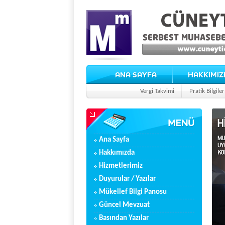
ANA SAYFA
HAKKIMIZ
Vergi Takvimi
Pratik Bilgiler
Ana Sayfa
Hakkımızda
Hizmetlerimiz
Duyurular / Yazılar
Mükellef Bilgi Panosu
Güncel Mevzuat
Basından Yazılar