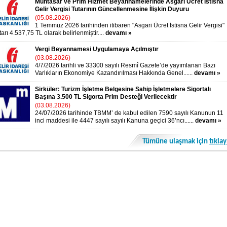
Muhtasar ve Prim Hizmet Beyannamelerinde Asgari Ücret İstisna
Gelir Vergisi Tutarının Güncellenmesine İlişkin Duyuru
(05.08.2026)
1 Temmuz 2026 tarihinden itibaren "Asgari Ücret İstisna Gelir Vergisi"
tarı 4.537,75 TL olarak belirlenmiştir....
devamı »
Vergi Beyannamesi Uygulamaya Açılmıştır
(03.08.2026)
4/7/2026 tarihli ve 33300 sayılı Resmî Gazete’de yayımlanan Bazı
Varlıkların Ekonomiye Kazandırılması Hakkında Genel......
devamı »
Sirküler: Turizm İşletme Belgesine Sahip İşletmelere Sigortalı
Başına 3.500 TL Sigorta Prim Desteği Verilecektir
(03.08.2026)
24/07/2026 tarihinde TBMM’ de kabul edilen 7590 sayılı Kanunun 11
inci maddesi ile 4447 sayılı sayılı Kanuna geçici 36’ncı......
devamı »
Tümüne ulaşmak için
tıklay