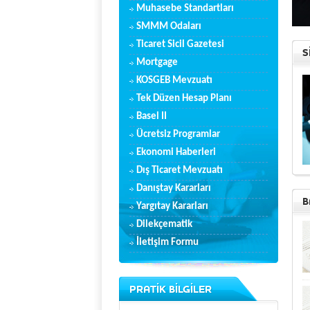
Muhasebe Standartları
SMMM Odaları
Ticaret Sicil Gazetesi
S
Mortgage
KOSGEB Mevzuatı
Tek Düzen Hesap Planı
Basel II
Ücretsiz Programlar
Ekonomi Haberleri
Dış Ticaret Mevzuatı
Danıştay Kararları
B
Yargıtay Kararları
Dilekçematik
İletişim Formu
PRATİK BİLGİLER