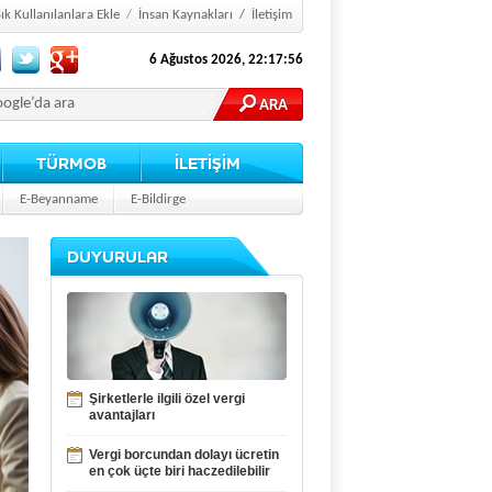
ık Kullanılanlara Ekle
/
İnsan Kaynakları
/
İletişim
6 Ağustos 2026, 22:17:56
TÜRMOB
İLETİŞİM
E-Beyanname
E-Bildirge
DUYURULAR
Şirketlerle ilgili özel vergi
avantajları
Vergi borcundan dolayı ücretin
en çok üçte biri haczedilebilir