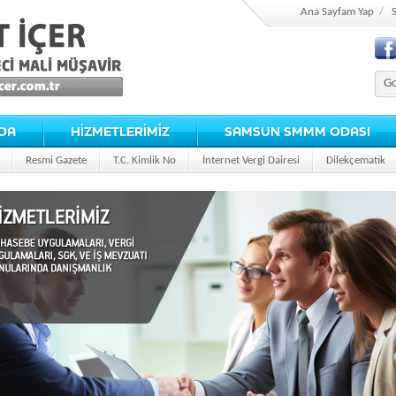
Ana Sayfam Yap
/
S
DA
HİZMETLERİMİZ
SAMSUN SMMM ODASI
Resmi Gazete
T.C. Kimlik No
İnternet Vergi Dairesi
Dilekçematik