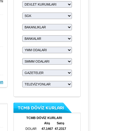
mi
ın
TCMB DÖVİZ KURLARI