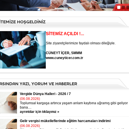
İTEMİZE HOŞGELDİNİZ
SİTEMİZ AÇILDI !...
Site ziyaretçilerimize faydalı olması dileğiyle.
CÜNEYT İÇER, SMMM
www.cuneyticer.com.tr
ASINDAN YAZI, YORUM VE HABERLER
Vergide Dünya Halleri - 2026 / 7
(06.08.2026)
Toplumsal kargaşa artınca yaşam anlam kaybına uğramış gibi geliyor
bana....
ayrıntılar için tıklayınız »
Gelir vergisi mükelleflerinde eğitim harcamaları indirimi
(06.08.2026)